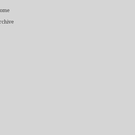
ome
rchive