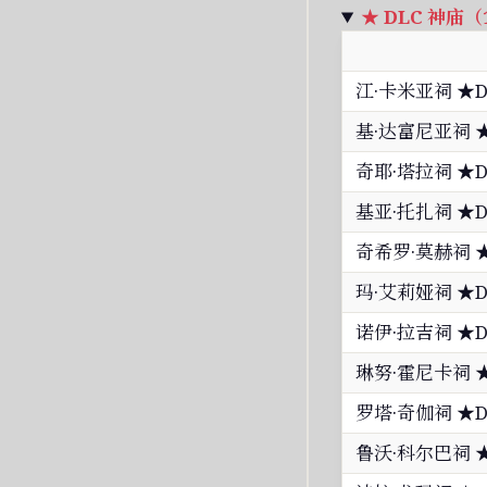
★ DLC 神庙（
江·卡米亚祠 ★D
基·达富尼亚祠 ★
奇耶·塔拉祠 ★D
基亚·托扎祠 ★D
奇希罗·莫赫祠 ★
玛·艾莉娅祠 ★D
诺伊·拉吉祠 ★D
琳努·霍尼卡祠 ★
罗塔·奇伽祠 ★D
鲁沃·科尔巴祠 ★