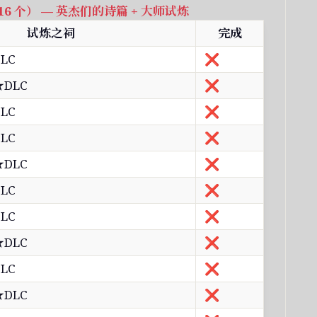
16 个） — 英杰们的诗篇 + 大师试炼
试炼之祠
完成
LC
❌
DLC
❌
LC
❌
LC
❌
DLC
❌
LC
❌
LC
❌
DLC
❌
LC
❌
DLC
❌