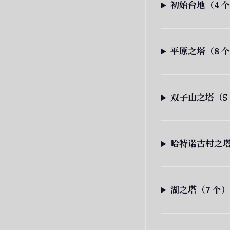
初始台地（4 
平原之塔（8 
双子山之塔（5
哈特诺古村之塔
湖之塔（7 个