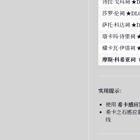
诗拉·戈玛祠 ★D
莎罗·伦祠 ★DL
萨托·科达祠 ★D
塔卡玛·诗里祠 ★
耀卡瓦·伊塔祠 ★
摩斯·科希亚祠
实用提示
：
使用
希卡感应
希卡之石感应
线