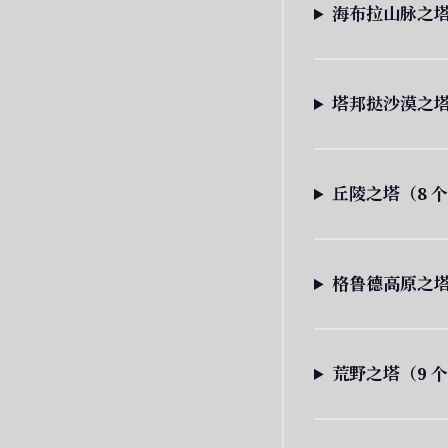
海布拉山脉之塔
塔邦挞沙漠之塔
丘陵之塔（8 
格鲁德高原之塔
荒野之塔（9 