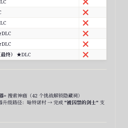
LC
❌
C
❌
LC
❌
DLC
❌
DLC
❌
（最终）
★DLC
❌
器+
搜索神庙（42 个挑战解锁隐藏祠）
器升级路径：哈特诺村 → 完成
"被囚禁的剑士"
支