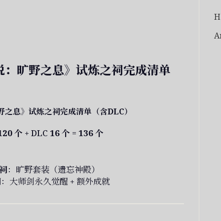
H
A
说：旷野之息》试炼之祠完成清单
野之息》试炼之祠完成清单（含DLC）
120 个
+ DLC
16 个
=
136 个
体祠
：旷野套装（遗忘神殿）
祠
：大师剑永久觉醒 + 额外成就