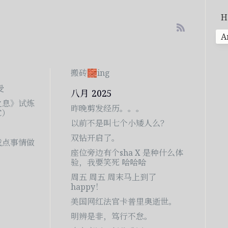
H
A
搬砖🧱ing
受
八月 2025
之息》试炼
昨晚剪发经历。。。
C）
以前不是叫七个小矮人么？
双钻开启了。
找点事情做
座位旁边有个sha X 是种什么体
验，我要笑死 哈哈哈
周五 周五 周末马上到了
happy！
美国网红法官卡普里奥逝世。
明辨是非，笃行不怠。