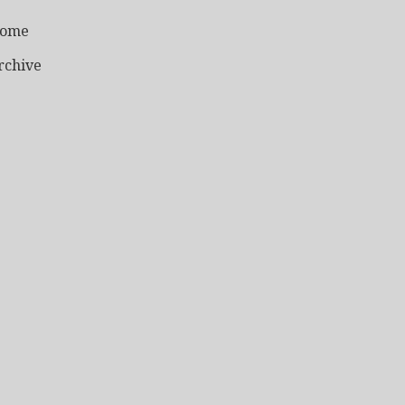
ome
rchive