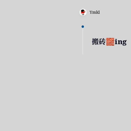
Ymkl
搬砖🧱ing